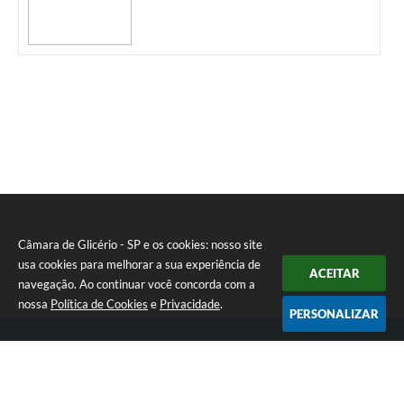
Câmara de Glicério - SP e os cookies: nosso site
usa cookies para melhorar a sua experiência de
ACEITAR
navegação. Ao continuar você concorda com a
nossa
Política de Cookies
e
Privacidade
.
PERSONALIZAR
Telefone: (18) 3647-1121
Endereço: Av. Rui Barbosa nº 151 - Centro | CEP: 16270-000
Atendimento de Segunda-feira a Sexta-feira das 08:00 às 17:00 hrs
CNPJ: 01.666.975/0001-16