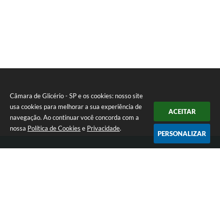
Câmara de Glicério - SP e os cookies: nosso site
usa cookies para melhorar a sua experiência de
ACEITAR
navegação. Ao continuar você concorda com a
nossa
Política de Cookies
e
Privacidade
.
PERSONALIZAR
Telefone: (18) 3647-1121
Endereço: Av. Rui Barbosa nº 151 - Centro | CEP: 16270-000
Atendimento de Segunda-feira a Sexta-feira das 08:00 às 17:00 hrs
CNPJ: 01.666.975/0001-16
Câmara de Glicério - SP
Versão do Sistema:
3.5.3 - 19/06/2026