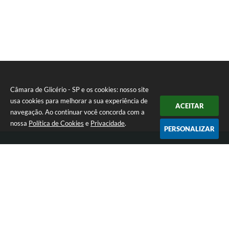
Câmara de Glicério - SP e os cookies: nosso site
usa cookies para melhorar a sua experiência de
ACEITAR
navegação. Ao continuar você concorda com a
nossa
Política de Cookies
e
Privacidade
.
PERSONALIZAR
Telefone: (18) 3647-1121
Endereço: Av. Rui Barbosa nº 151 - Centro | CEP: 16270-000
Atendimento de Segunda-feira a Sexta-feira das 08:00 às 17:00 hrs
CNPJ: 01.666.975/0001-16
Câmara de Glicério - SP
Versão do Sistema:
3.5.3 - 19/06/2026
Portal atualizado em:
06/08/2026 14:49
Dados Abertos