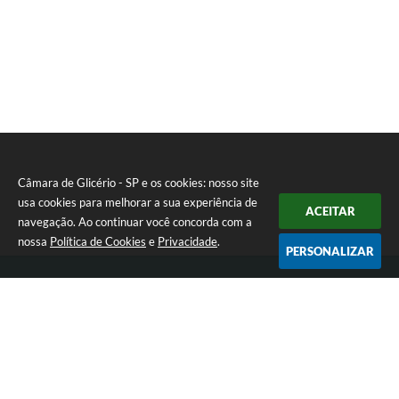
Câmara de Glicério - SP e os cookies: nosso site
usa cookies para melhorar a sua experiência de
ACEITAR
navegação. Ao continuar você concorda com a
nossa
Política de Cookies
e
Privacidade
.
PERSONALIZAR
Telefone: (18) 3647-1121
Endereço: Av. Rui Barbosa nº 151 - Centro | CEP: 16270-000
Atendimento de Segunda-feira a Sexta-feira das 08:00 às 17:00 hrs
CNPJ: 01.666.975/0001-16
Câmara de Glicério - SP
Versão do Sistema:
3.5.3 - 19/06/2026