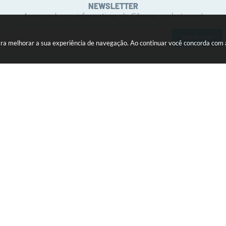
NEWSLETTER
Acompanhe os informativos da Câmara, cadastre-se!
CADASTRAR
 para melhorar a sua experiência de navegação. Ao continuar você concorda com
INSTITUCIONAL
ATIVIDADE LEGISLATIVA
Comissões
Audiências Públicas
Função e Definição
Legislação Municipal
Galeria de Presidentes
Proposituras
Legislaturas
Sessão Plenária
Mesa Diretora
Parlamentares
(18) 3647-1121