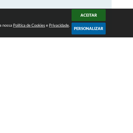
ACEITAR
 a nossa
Política de Cookies
e
Privacidade
.
PERSONALIZAR
SERVIÇOS
Acesso à Informação
Dados Abertos
e-SIC
Links Úteis
Ouvidoria
Portal da Transparência
RSS
Atendimento de Segunda-feira a
Sexta-feira das 08:00 às 17:00 hrs