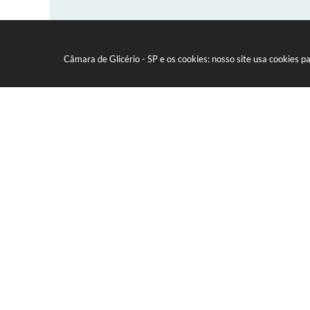
Câmara de Glicério - SP e os cookies: nosso site usa cookies
Canais oficiais
Av. Rui Barbosa nº 151 - Centro
Glicério / SP CEP: 16270-000