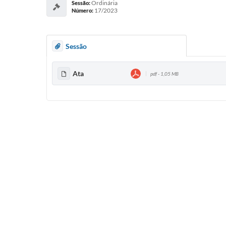
Ordinária
Sessão:
17/2023
Número:
Sessão
Ata
pdf - 1,05 MB