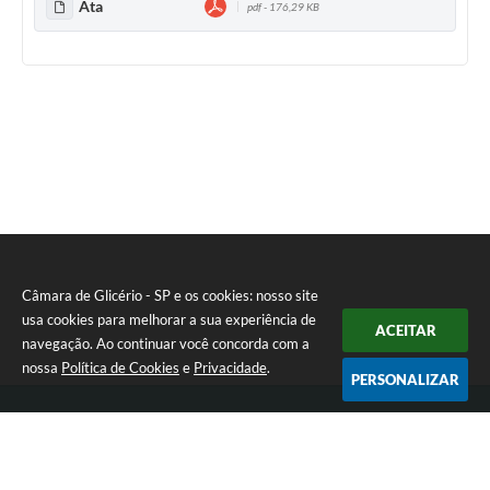
Ata
pdf - 176,29 KB
Câmara de Glicério - SP e os cookies: nosso site
usa cookies para melhorar a sua experiência de
ACEITAR
navegação. Ao continuar você concorda com a
nossa
Política de Cookies
e
Privacidade
.
PERSONALIZAR
Telefone: (18) 3647-1121
Endereço: Av. Rui Barbosa nº 151 - Centro | CEP: 16270-000
Atendimento de Segunda-feira a Sexta-feira das 08:00 às 17:00 hrs
CNPJ: 01.666.975/0001-16