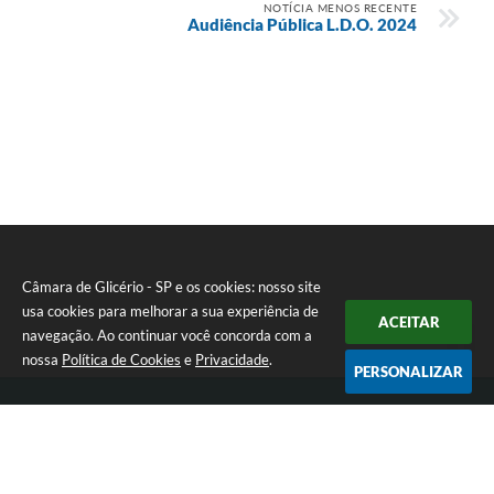
NOTÍCIA MENOS RECENTE
Audiência Pública L.D.O. 2024
Câmara de Glicério - SP e os cookies: nosso site
usa cookies para melhorar a sua experiência de
ACEITAR
navegação. Ao continuar você concorda com a
nossa
Política de Cookies
e
Privacidade
.
PERSONALIZAR
Telefone: (18) 3647-1121
Endereço: Av. Rui Barbosa nº 151 - Centro | CEP: 16270-000
Atendimento de Segunda-feira a Sexta-feira das 08:00 às 17:00 hrs
CNPJ: 01.666.975/0001-16
Câmara de Glicério - SP