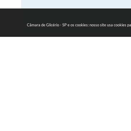
Câmara de Glicério - SP e os cookies: nosso site usa cookies
Canais oficiais
Av. Rui Barbosa nº 151 - Centro
Glicério / SP CEP: 16270-000