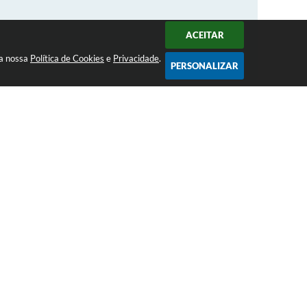
ACEITAR
 a nossa
Política de Cookies
e
Privacidade
.
PERSONALIZAR
SERVIÇOS
Acesso à Informação
Dados Abertos
e-SIC
Links Úteis
Ouvidoria
Portal da Transparência
RSS
Atendimento de Segunda-feira a
Sexta-feira das 08:00 às 17:00 hrs