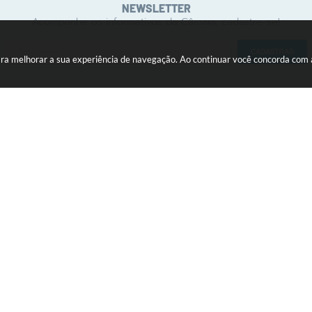
NEWSLETTER
Acompanhe os informativos da Câmara, cadastre-se!
CADASTRAR
 para melhorar a sua experiência de navegação. Ao continuar você concorda com
INSTITUCIONAL
ATIVIDADE LEGISLATIVA
Comissões
Audiências Públicas
Função e Definição
Legislação Municipal
Galeria de Presidentes
Proposituras
Legislaturas
Sessão Plenária
Mesa Diretora
Parlamentares
(18) 3647-1121