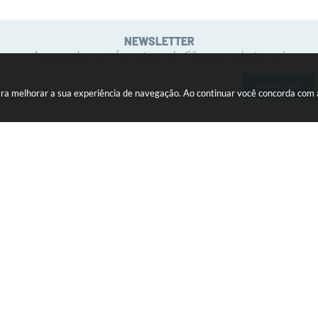
NEWSLETTER
Acompanhe os informativos da Câmara, cadastre-se!
CADASTRAR
 para melhorar a sua experiência de navegação. Ao continuar você concorda com
INSTITUCIONAL
ATIVIDADE LEGISLATIVA
Comissões
Audiências Públicas
Função e Definição
Legislação Municipal
Galeria de Presidentes
Proposituras
Legislaturas
Sessão Plenária
Mesa Diretora
Parlamentares