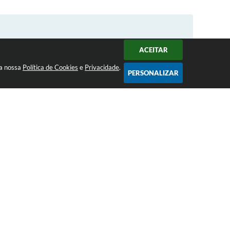
ACEITAR
 a nossa
Política de Cookies
e
Privacidade
.
PERSONALIZAR
SERVIÇOS
Acesso à Informação
Dados Abertos
e-SIC
Links Úteis
Ouvidoria
Portal da Transparência
RSS