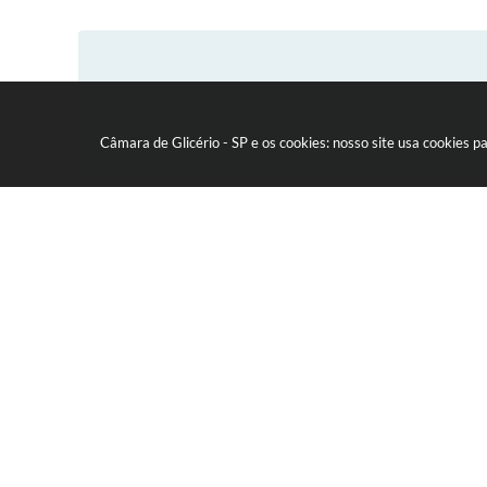
Câmara de Glicério - SP e os cookies: nosso site usa cookies
Canais oficiais