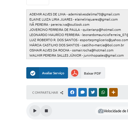
ADEMIR ALVES DE LIMA - ademiralvesdelima70@gmail.com
ELAINE LUIZA LIRIA JUARES - elaineliriajuares@gmail.com
IVÃ PEREIRA - pereira.iva@outlook.com
JOVERCINO FERREIRA DE PAULA - quiterianp@hotmail.com
LEONARDO MAURÍCIO FERREIRA - leonardomauricioferreira_07
LUIZ ROBERTO R. DOS SANTOS - esportepmglicerio@yahoo.com
MÁRCIA CASTILHO DOS SANTOS - castilho-marcia@bol.com.br
OSMAIR ALVES DA ROCHA - osmair.rocha@hotmail.com
WALMIR PEREIRA SALLES JÚNIOR - juninhopsales@gmail.com
Avaliar Serviço
Baixar PDF
COMPARTILHAR
FACEBOOK
MESSENGER
TWITTER
WHATSAPP
OUTRAS
Velocidade de l