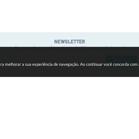
NEWSLETTER
Acompanhe os informativos da Câmara, cadastre-se!
CADASTRAR
 para melhorar a sua experiência de navegação. Ao continuar você concorda com
INSTITUCIONAL
ATIVIDADE LEGISLATIVA
Comissões
Audiências Públicas
Função e Definição
Legislação Municipal
Galeria de Presidentes
Proposituras
Legislaturas
Sessão Plenária
Mesa Diretora