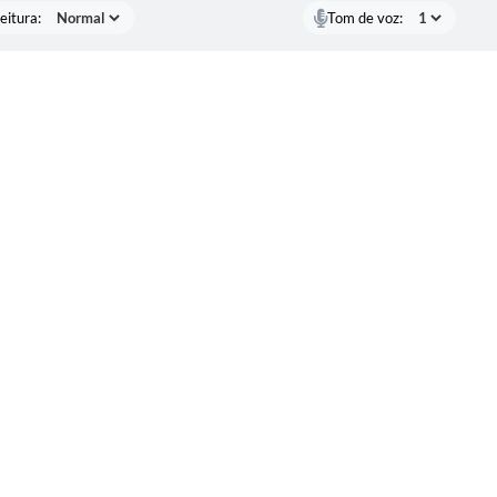
eitura:
Tom de voz: