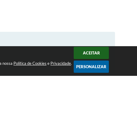
ACEITAR
 a nossa
Política de Cookies
e
Privacidade
.
PERSONALIZAR
SERVIÇOS
Acesso à Informação
Dados Abertos
e-SIC
Links Úteis
Ouvidoria