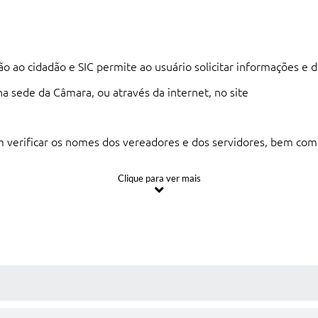
ão ao cidadão e SIC permite ao usuário solicitar informações 
na sede da Câmara, ou através da internet, no site
em verificar os nomes dos vereadores e dos servidores, bem co
Clique para ver mais
 todos os empenhos e pagamentos realizados, buscando
relatórios exportáveis, facilitando a fiscalização pelos
s municipais, as audiências públicas, as licitações, as
 MÍDIAS