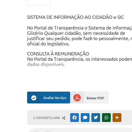
SISTEMA DE INFORMAÇÃO AO CIDADÃO e-SIC
No Portal de Transparência o Sistema de informaç
Glicério Qualquer cidadão, sem necessidade de
justificar seu pedido, pode fazê-lo pessoalmente, 
oficial do legislativo.
CONSULTA À REMUNERAÇÃO
No Portal da Transparência, os interessados pod
dados disponíveis.
CONSULTA DE GASTOS
No Portal da Transparência, é possível verificar
por período, ou inclusive, por fornecedor, gerando 
cidadãos.
Avaliar Serviço
Baixar PDF
CONSULTAS NO SITE
No site da Câmara, é possível consultar todas as lei
pautas e os resumos das sessões, as atas, etc
COMPARTILHAR
FACEBOOK
MESSENGER
TWITTER
WHATSAPP
OUTRAS