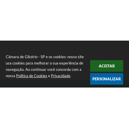
Câmara de Glicério - SP e os cookies: nosso site
usa cookies para melhorar a sua experiência de
ACEITAR
navegação. Ao continuar você concorda com a
nossa
Política de Cookies
e
Privacidade
.
PERSONALIZAR
Telefone: (18) 3647-1121
Endereço: Av. Rui Barbosa nº 151 - Centro | CEP: 16270-000
Atendimento de Segunda-feira a Sexta-feira das 08:00 às 17:00 hrs
CNPJ: 01.666.975/0001-16
Câmara de Glicério - SP
Versão do Sistema:
3.5.3 - 19/06/2026