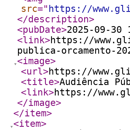
src
="
https://www.gl
</description
>
<pubDate
>
2025-09-30 
<link
>
https://www.gl
publica-orcamento-20
<image
>
<url
>
https://www.gl
<title
>
Audiência Pú
<link
>
https://www.g
</image
>
</item
>
<item
>