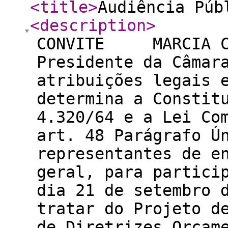
<title
>
Audiência Púb
<description
>
CONVITE MARCIA CA
Presidente da Câmar
atribuições legais 
determina a Constit
4.320/64 e a Lei Co
art. 48 Parágrafo Ú
representantes de e
geral, para partici
dia 21 de setembro 
tratar do Projeto d
de Diretrizes Orçam