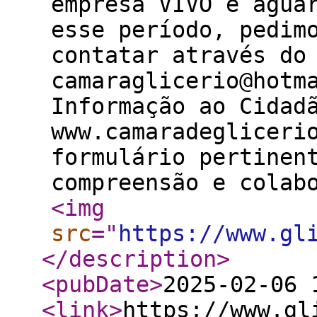
empresa VIVO e agua
esse período, pedim
contatar através do
camaraglicerio@hotm
Informação ao Cidad
www.camaradegliceri
formulário pertinen
compreensão e colab
<img
src
="
https://www.gl
</description
>
<pubDate
>
2025-02-06 
<link
>
https://www.gl