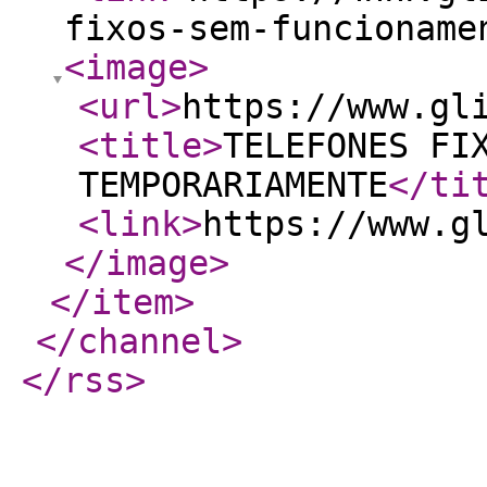
fixos-sem-funcioname
<image
>
<url
>
https://www.gl
<title
>
TELEFONES FI
TEMPORARIAMENTE
</ti
<link
>
https://www.g
</image
>
</item
>
</channel
>
</rss
>