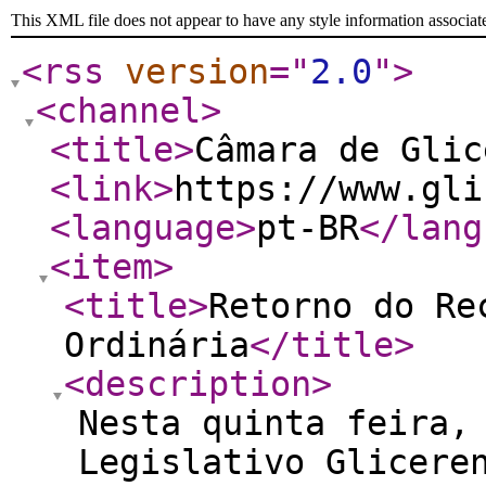
This XML file does not appear to have any style information associat
<rss
version
="
2.0
"
>
<channel
>
<title
>
Câmara de Glic
<link
>
https://www.gli
<language
>
pt-BR
</lang
<item
>
<title
>
Retorno do Re
Ordinária
</title
>
<description
>
Nesta quinta feira,
Legislativo Glicere