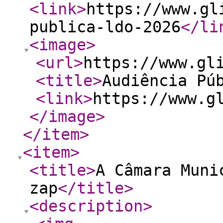
<link
>
https://www.gl
publica-ldo-2026
</li
<image
>
<url
>
https://www.gl
<title
>
Audiência Pú
<link
>
https://www.g
</image
>
</item
>
<item
>
<title
>
A Câmara Muni
zap
</title
>
<description
>