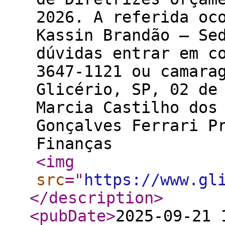
2026. A referida oc
Kassin Brandão – S
dúvidas entrar em c
3647-1121 ou cama
Glicério, SP, 02 
Marcia Castilho dos
Gonçalves Ferrari P
Finanças
<img
src
="
https://www.gl
</description
>
<pubDate
>
2025-09-21 