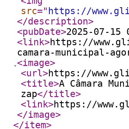
<img
src
="
https://www.gl
</description
>
<pubDate
>
2025-07-15 
<link
>
https://www.gl
camara-municipal-ago
<image
>
<url
>
https://www.gl
<title
>
A Câmara Mun
zap
</title
>
<link
>
https://www.g
</image
>
</item
>