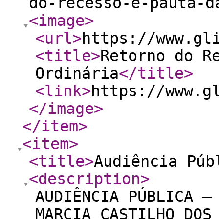
do-recesso-e-pauta-d
<image
>
<url
>
https://www.gl
<title
>
Retorno do R
Ordinária
</title
>
<link
>
https://www.g
</image
>
</item
>
<item
>
<title
>
Audiência Púb
<description
>
AUDIÊNCIA PÚBLICA –
MARCIA CASTILHO DOS