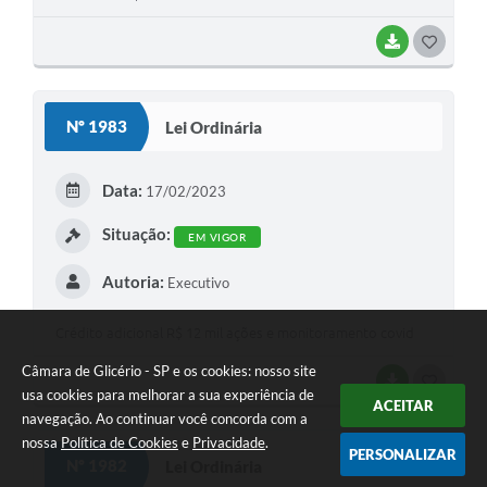
BAIXAR
GOSTEI
Nº 1983
Lei Ordinária
Data:
17/02/2023
Situação:
EM VIGOR
Autoria:
Executivo
Crédito adicional R$ 12 mil ações e monitoramento covid
Câmara de Glicério - SP e os cookies: nosso site
BAIXAR
GOSTEI
usa cookies para melhorar a sua experiência de
ACEITAR
navegação. Ao continuar você concorda com a
nossa
Política de Cookies
e
Privacidade
.
PERSONALIZAR
Nº 1982
Lei Ordinária