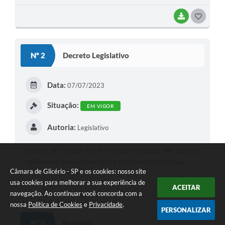
BAIXAR
GOSTEI
Nº 2
Decreto Legislativo
Data:
07/07/2023
Situação:
EM VIGOR
Autoria:
Legislativo
Aprova as Contas da Prefeitura Municipal de Glicério,
relativas ao Exercício de 2021 e dá outras providências
Câmara de Glicério - SP e os cookies: nosso site
usa cookies para melhorar a sua experiência de
BAIXAR
GOSTEI
ACEITAR
navegação. Ao continuar você concorda com a
nossa
Política de Cookies
e
Privacidade
.
PERSONALIZAR
Nº 4
Portaria